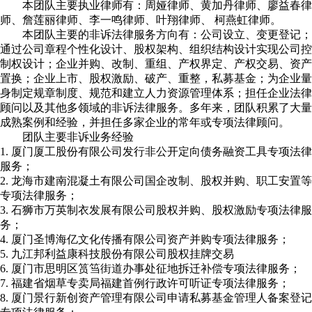
本团队主要执业律师有：周娅律师、黄加丹律师、廖益春律
师、詹莲丽律师、李一鸣律师、叶翔律师、 柯燕虹律师。
本团队主要的非诉法律服务方向有：公司设立、变更登记；
通过公司章程个性化设计、股权架构、组织结构设计实现公司控
制权设计；企业并购、改制、重组、产权界定、产权交易、资产
置换；企业上市、股权激励、破产、重整，私募基金；为企业量
身制定规章制度、规范和建立人力资源管理体系；担任企业法律
顾问以及其他多领域的非诉法律服务。多年来，团队积累了大量
成熟案例和经验，并担任多家企业的常年或专项法律顾问。
团队主要非诉业务经验
1. 厦门厦工股份有限公司发行非公开定向债务融资工具专项法律
服务；
2. 龙海市建南混凝土有限公司国企改制、股权并购、职工安置等
专项法律服务；
3. 石狮市万英制衣发展有限公司股权并购、股权激励专项法律服
务；
4. 厦门圣博海亿文化传播有限公司资产并购专项法律服务；
5. 九江邦利益康科技股份有限公司股权挂牌交易
6. 厦门市思明区筼筜街道办事处征地拆迁补偿专项法律服务；
7. 福建省烟草专卖局福建首例行政许可听证专项法律服务；
8. 厦门景行新创资产管理有限公司申请私募基金管理人备案登记